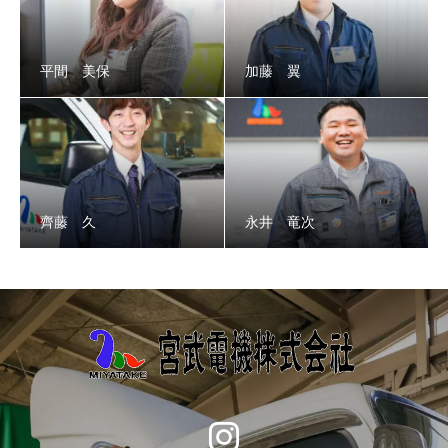
平間 美保
加藤 翼
齊藤 久
永井 竜次